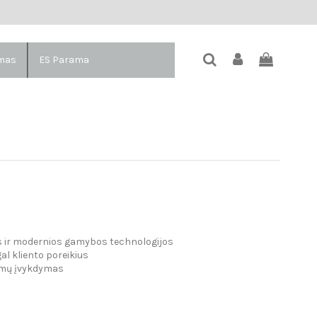
imas
ES Parama
 ir modernios gamybos technologijos
al kliento poreikius
ymų įvykdymas