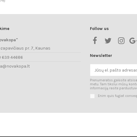
ekime
Follow us
ovakopa"
ozapavičiaus pr. 7, Kaunas
Newsletter
0 639 44686
ra@novakopa.lt
Prenumeratos galėsite atsisa
metu. Tam tikslui mūsų kont
informaciją rasite parduotuvė
Enim quis fugiat conseq