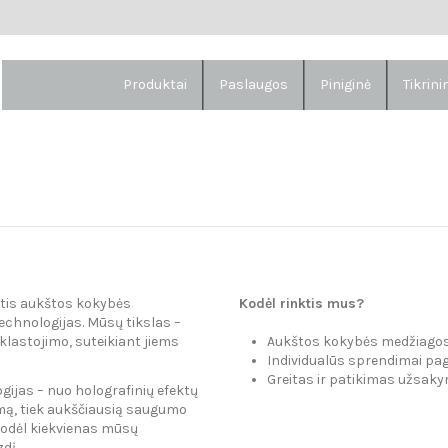
Produktai
Paslaugos
Piniginė
Tikrin
ntis aukštos kokybės
Kodėl rinktis mus?
echnologijas. Mūsų tikslas –
lastojimo, suteikiant jiems
Aukštos kokybės medžiagos
Individualūs sprendimai pag
Greitas ir patikimas užsak
ijas – nuo holografinių efektų
numą, tiek aukščiausią saugumo
 todėl kiekvienas mūsų
dį.