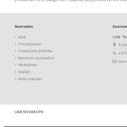
Nuorodos
Susisi
Apie
UAB "N
Pristatymas
A.Ju
Privatumo politika
+37
Bendros nuostatos
aus
Mokėjimai
Wallet
Holo checker
UAB NOVAKOPA