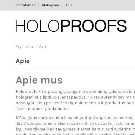
Pristatymas
Mokėjimai
Apie
Pagrindinis
Apie
Apie
Apie mus
Holoproofs – tai pažangių saugumo sprendimų lyderis, siūla
holografinius lipdukus, antspaudus ir kitas autentifikavimo t
apsaugoti jūsų prekės ženklą, dokumentus ir produktus nuo k
išskirtinumo ir patikimumo.
Mūsų gaminiai yra sukurti naudojant pažangiausias technolog
iki UV spausdinimo, siekiant užtikrinti tiek vizualinį išskirti
lygį. Mes tikime, kad saugumas ir estetika turi būti suderinti,
produktas ne tik saugo, bet ir papildo jūsų prekės ženklo įvaiz